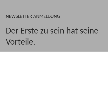
NEWSLETTER ANMELDUNG
Der Erste zu sein hat seine
Vorteile.
Melde dich an, um E-Mails und
Mitteilungen der Betriebsräte Akademie
zu erhalten, um exklusive erste Einblicke
in Aktionen, neue Seminare und mehr zu
erhalten.
Anmelden