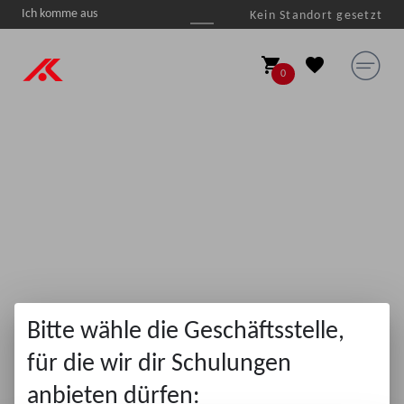
Ich komme aus
Kein Standort gesetzt

shopping_cart
favorite
0
Bitte wähle die Geschäftsstelle,
für die wir dir Schulungen
anbieten dürfen: