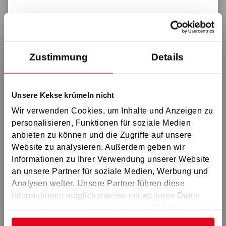
GS Aschaffenburg
GS Schweinfurt
GS Würzburg
Zustimmung
Details
GS Bamberg
GS Coburg
Unsere Kekse krümeln nicht
GS Ostoberfranken
Wir verwenden Cookies, um Inhalte und Anzeigen zu
GS Erlangen
personalisieren, Funktionen für soziale Medien
GS Nürnberg
anbieten zu können und die Zugriffe auf unsere
Website zu analysieren. Außerdem geben wir
GS Westmittelfranken
Informationen zu Ihrer Verwendung unserer Website
GS Amberg
an unsere Partner für soziale Medien, Werbung und
GS Regensburg
Analysen weiter. Unsere Partner führen diese
Informationen möglicherweise mit weiteren Daten
GS Ingolstadt
zusammen, die Sie ihnen bereitgestellt haben oder
GS Schwabach
die sie im Rahmen Ihrer Nutzung der Dienste