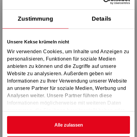
Zu deiner Suche gibt es leider keine
GS Schweinfurt
passenden Ergebnisse. Bitte versuche es
GS Würzburg
mit einem anderen Begriff oder mit
Zustimmung
Details
anderen Suchfiltern noch einmal.
GS Bamberg
GS Coburg
Unsere Kekse krümeln nicht
GS Ostoberfranken
Wir verwenden Cookies, um Inhalte und Anzeigen zu
GS Erlangen
Grundlagenausbildung für neu gewählte
personalisieren, Funktionen für soziale Medien
GS Nürnberg
anbieten zu können und die Zugriffe auf unsere
Betriebsräte mehrerer Standorte
Website zu analysieren. Außerdem geben wir
GS Westmittelfranken
Informationen zu Ihrer Verwendung unserer Website
Betriebsräteversammlungen erfolgreich
GS Amberg
an unsere Partner für soziale Medien, Werbung und
GS Regensburg
gestalten
Analysen weiter. Unsere Partner führen diese
Informationen möglicherweise mit weiteren Daten
GS Ingolstadt
Tagungen und Klausuren von
zusammen, die Sie ihnen bereitgestellt haben oder
GS Schwabach
die sie im Rahmen Ihrer Nutzung der Dienste
Gesamtbetriebsräten, Gesamt
GS München
gesammelt haben.
Alle zulassen
Jugendvertretungen und
GS Landshut