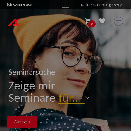
Ich komme aus
Kein Standort gesetzt

shopping_cart
favorite
0
Seminarsuche
Zeige mir
Seminare
für...

Anzeigen