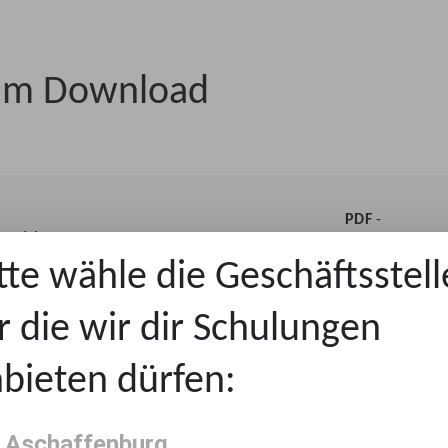
um Download
PDF
-
eschluss JAV
DOKUMENT
21 KB
tte wähle die Geschäftsstell
r die wir dir Schulungen
bieten dürfen:
PDF
-
DOKUMENT
22 KB
 Aschaffenburg