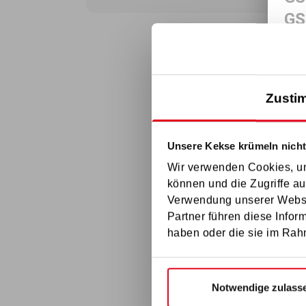
GS
GS
GS
GS
Zusti
GS
GS
Unsere Kekse krümeln nicht
GS
Wir verwenden Cookies, um
GS
können und die Zugriffe au
GS
Verwendung unserer Websit
GS
Partner führen diese Infor
haben oder die sie im Rah
GS
GS
GS
Notwendige zulass
GS