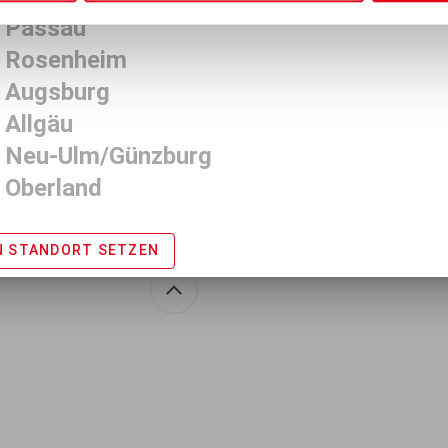
 Passau
 Rosenheim
 Augsburg
 Allgäu
 Neu-Ulm/Günzburg
 Oberland
N STANDORT SETZEN