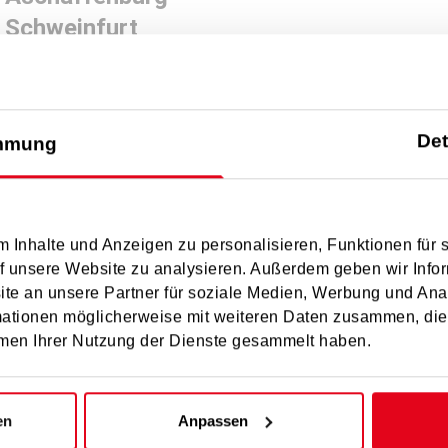
 Schweinfurt
 Würzburg
 Bamberg
 Coburg
Det
mmung
 Ostoberfranken
 Erlangen
 Nürnberg
 Inhalte und Anzeigen zu personalisieren, Funktionen für 
 Westmittelfranken
f unsere Website zu analysieren. Außerdem geben wir Infor
 Amberg
e an unsere Partner für soziale Medien, Werbung und Ana
 Regensburg
mationen möglicherweise mit weiteren Daten zusammen, die 
men Ihrer Nutzung der Dienste gesammelt haben.
 Ingolstadt
 Schwabach
 München
en
Anpassen
 Landshut