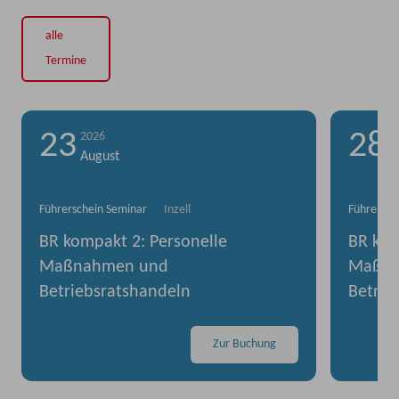
alle
Termine
23
28
2026
2
August
S
Führerschein Seminar
Inzell
Führersch
BR kompakt 2: Personelle
BR kom
Maßnahmen und
Maßna
Betriebsratshandeln
Betrie
Zur Buchung