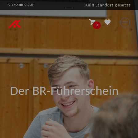
Ich komme aus
Kein Standort gesetzt

shopping_cart
favorite
0
Der BR-Führerschein