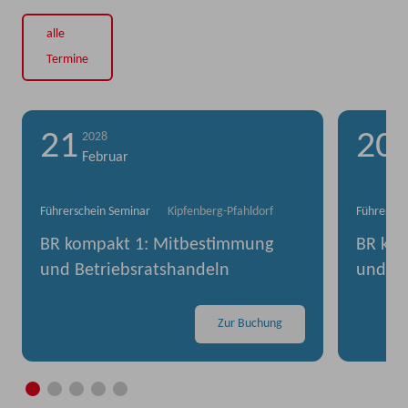
alle
Termine
21
20
2028
2
Februar
F
Führerschein Seminar
Kipfenberg-Pfahldorf
Führersch
BR kompakt 1: Mitbestimmung
BR kom
und Betriebsratshandeln
und Be
Zur Buchung