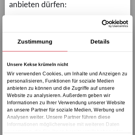
anbieten dürfen:
GS Aschaffenburg
GS Schweinfurt
GS Würzburg
Zustimmung
Details
GS Bamberg
GS Coburg
Unsere Kekse krümeln nicht
GS Ostoberfranken
Wir verwenden Cookies, um Inhalte und Anzeigen zu
GS Erlangen
personalisieren, Funktionen für soziale Medien
GS Nürnberg
anbieten zu können und die Zugriffe auf unsere
Website zu analysieren. Außerdem geben wir
GS Westmittelfranken
Informationen zu Ihrer Verwendung unserer Website
GS Amberg
an unsere Partner für soziale Medien, Werbung und
GS Regensburg
Analysen weiter. Unsere Partner führen diese
Informationen möglicherweise mit weiteren Daten
GS Ingolstadt
zusammen, die Sie ihnen bereitgestellt haben oder