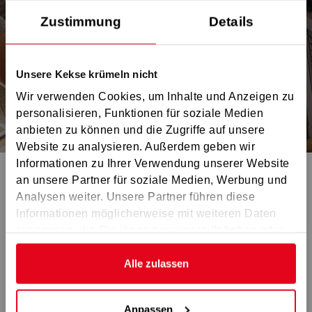
GS Würzburg
Zustimmung
Details
GS Bamberg
GS Coburg
Unsere Kekse krümeln nicht
GS Ostoberfranken
Wir verwenden Cookies, um Inhalte und Anzeigen zu
GS Erlangen
personalisieren, Funktionen für soziale Medien
GS Nürnberg
anbieten zu können und die Zugriffe auf unsere
Website zu analysieren. Außerdem geben wir
GS Westmittelfranken
Informationen zu Ihrer Verwendung unserer Website
GS Amberg
an unsere Partner für soziale Medien, Werbung und
GS Regensburg
NEWSLETTER ANMELDUNG
Analysen weiter. Unsere Partner führen diese
Informationen möglicherweise mit weiteren Daten
GS Ingolstadt
zusammen, die Sie ihnen bereitgestellt haben oder
Der Erste zu sein hat
GS Schwabach
die sie im Rahmen Ihrer Nutzung der Dienste
GS München
gesammelt haben.
Alle zulassen
seine Vorteile.
GS Landshut
GS Passau
Anpassen