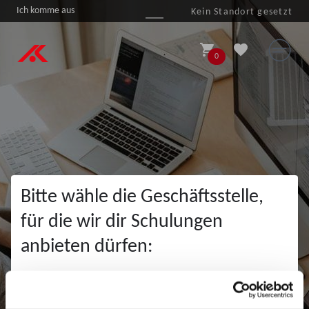
Ich komme aus
Kein Standort gesetzt

shopping_cart
favorite
0
Bitte wähle die Geschäftsstelle,
Newsletter
für die wir dir Schulungen
anbieten dürfen:
GS Aschaffenburg
GS Schweinfurt