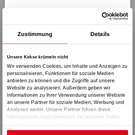
GS Aschaffenburg
GS Schweinfurt
GS Würzburg
Zustimmung
Details
GS Bamberg
GS Coburg
Unsere Kekse krümeln nicht
GS Ostoberfranken
Wir verwenden Cookies, um Inhalte und Anzeigen zu
GS Erlangen
personalisieren, Funktionen für soziale Medien
GS Nürnberg
anbieten zu können und die Zugriffe auf unsere
Website zu analysieren. Außerdem geben wir
GS Westmittelfranken
Informationen zu Ihrer Verwendung unserer Website
GS Amberg
an unsere Partner für soziale Medien, Werbung und
GS Regensburg
Analysen weiter. Unsere Partner führen diese
Informationen möglicherweise mit weiteren Daten
GS Ingolstadt
zusammen, die Sie ihnen bereitgestellt haben oder
GS Schwabach
die sie im Rahmen Ihrer Nutzung der Dienste