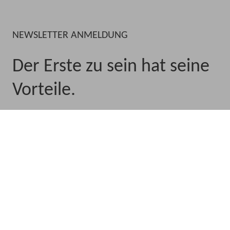
NEWSLETTER ANMELDUNG
Der Erste zu sein hat seine
Vorteile.
Melde dich an, um E-Mails und
Mitteilungen der Betriebsräte Akademie
zu erhalten, um exklusive erste Einblicke
in Aktionen, neue Seminare und mehr zu
erhalten.
Anmelden