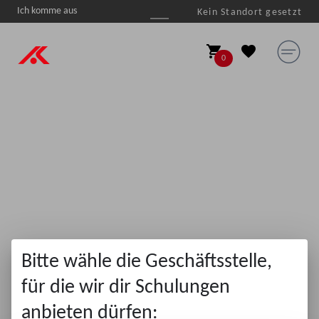
Ich komme aus
Kein Standort gesetzt

shopping_cart
favorite
0
Bitte wähle die Geschäftsstelle,
für die wir dir Schulungen
anbieten dürfen: