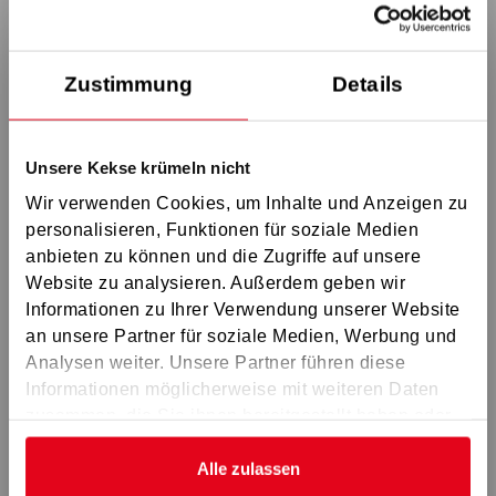
GS Aschaffenburg
GS Schweinfurt
GS Würzburg
Zustimmung
Details
GS Bamberg
GS Coburg
Unsere Kekse krümeln nicht
GS Ostoberfranken
Wir verwenden Cookies, um Inhalte und Anzeigen zu
GS Erlangen
personalisieren, Funktionen für soziale Medien
GS Nürnberg
anbieten zu können und die Zugriffe auf unsere
Website zu analysieren. Außerdem geben wir
GS Westmittelfranken
Informationen zu Ihrer Verwendung unserer Website
GS Amberg
an unsere Partner für soziale Medien, Werbung und
GS Regensburg
Schulungen des
En
Analysen weiter. Unsere Partner führen diese
Informationen möglicherweise mit weiteren Daten
Wahlvorstands für Betriebsrat,
GS Ingolstadt
und 
zusammen, die Sie ihnen bereitgestellt haben oder
n
Schwerbehindertenvertretung
GS Schwabach
die sie im Rahmen Ihrer Nutzung der Dienste
sowie Jugend- und
M
GS München
gesammelt haben.
Alle zulassen
Auszubildendenvertretung