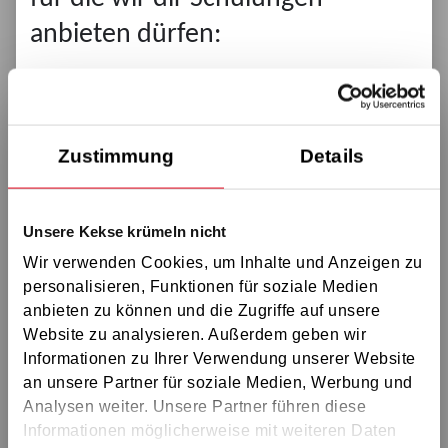
In welcher Reihenfolge sollen
anbieten dürfen:
Seminare besucht werden?
GS Aschaffenburg
GS Schweinfurt
Wie viele Schulungen können besucht
werden?
GS Würzburg
Zustimmung
Details
GS Bamberg
GS Coburg
Online-Seminare und digitales Lernen
Unsere Kekse krümeln nicht
GS Ostoberfranken
Wir verwenden Cookies, um Inhalte und Anzeigen zu
GS Erlangen
personalisieren, Funktionen für soziale Medien
Kostenfreie Online-Schulungen
GS Nürnberg
anbieten zu können und die Zugriffe auf unsere
Website zu analysieren. Außerdem geben wir
GS Westmittelfranken
Informationen zu Ihrer Verwendung unserer Website
Was ist Moodle?
GS Amberg
an unsere Partner für soziale Medien, Werbung und
GS Regensburg
Analysen weiter. Unsere Partner führen diese
Informationen möglicherweise mit weiteren Daten
GS Ingolstadt
Haben auch Ersatzmitglieder einen